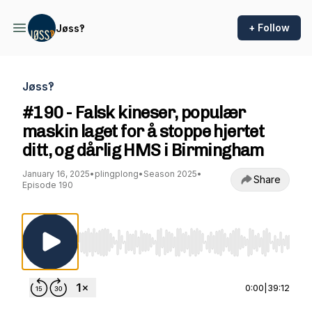
+ Follow
Jøss‽
Jøss‽
#190 - Falsk kineser, populær
maskin laget for å stoppe hjertet
ditt, og dårlig HMS i Birmingham
January 16, 2025
•
plingplong
•
Season 2025
•
Share
Episode 190
Use Left/Right to seek, Home/End to jump to st
0:00
|
39:12